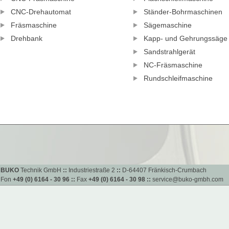
CNC-Drehautomat
Ständer-Bohrmaschinen
Fräsmaschine
Sägemaschine
Drehbank
Kapp- und Gehrungssäge
Sandstrahlgerät
NC-Fräsmaschine
Rundschleifmaschine
BUKO
Technik GmbH
::
Industriestraße 2
::
D-64407 Fränkisch-Crumbach
Fon
+49 (0) 6164 - 30 96
::
Fax
+49 (0) 6164 - 30 98
::
service@buko-gmbh.com