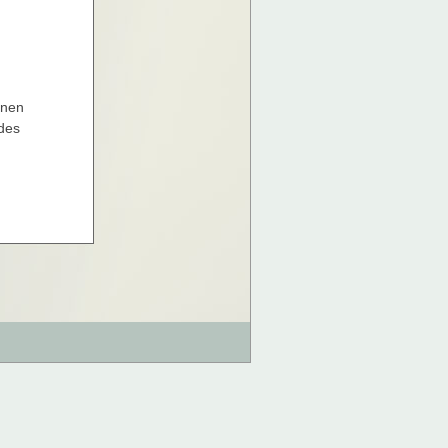
nnen
 des