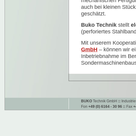
mechanischen Fertigung
auch bei kleinen Stüc
geschätzt.
Buko Technik
stellt
e
(perforiertes Stahlband
Mit unserem Kooperati
GmbH
– können wir ei
Inbetriebnahme im Be
Sondermaschinenbaus
BUKO
Technik GmbH
::
Industri
Fon
+49 (0) 6164 - 30 96
::
Fax
+